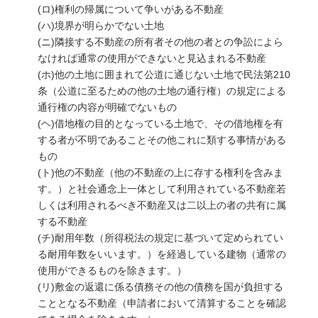
(ロ)権利の帰属について争いがある不動産
(ハ)境界が明らかでない土地
(ニ)隣接する不動産の所有者その他の者との争訟によら
なければ通常の使用ができないと見込まれる不動産
(ホ)他の土地に囲まれて公道に通じない土地で民法第210
条（公道に至るための他の土地の通行権）の規定による
通行権の内容が明確でないもの
(ヘ)借地権の目的となっている土地で、その借地権を有
する者が不明であることその他これに類する事情がある
もの
(ト)他の不動産（他の不動産の上に存する権利を含みま
す。）と社会通念上一体として利用されている不動産若
しくは利用されるべき不動産又は二以上の者の共有に属
する不動産
(チ)耐用年数（所得税法の規定に基づいて定められてい
る耐用年数をいいます。）を経過している建物（通常の
使用ができるものを除きます。）
(リ)敷金の返還に係る債務その他の債務を国が負担する
こととなる不動産（申請者において清算することを確認