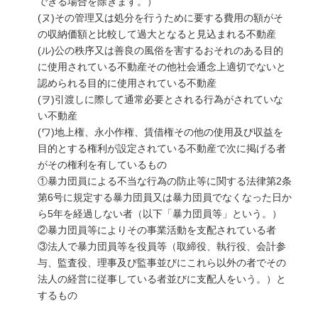
できる場合を除きます。）
(ヌ)その管理又は処分を行うために要する費用の額がそ
の収納価額と比較して過大となると見込まれる不動産
(ル)公の秩序又は善良の風俗を害するおそれのある目的
に使用されている不動産その他社会通念上適切でないと
認められる目的に使用されている不動産
(ヲ)引渡しに際して通常必要とされる行為がされていな
い不動産
(ワ)地上権、永小作権、賃借権その他の使用及び収益を
目的とする権利が設定されている不動産で次に掲げる者
がその権利を有しているもの
①暴力団員による不当な行為の防止等に関する法律第2条
第6号に規定する暴力団員又は暴力団員でなくなった日か
ら5年を経過しない者（以下「暴力団員等」という。）
②暴力団員等によりその事業活動を支配されている者
③法人で暴力団員等を役員等（取締役、執行役、会計参
与、監査役、理事及び監事並びにこれら以外の者でその
法人の経営に従事している者並びに支配人をいう。）と
するもの