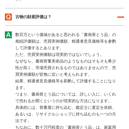
古物の財産評価は？
数百万という価値があると思われる「書画骨とう品」の
相続評価額は、売買実例価額、精通者意見価格等を参酌
して評価するとあります。
ただ、売買実例価額は現実的ではないでしょう。
なぜなら、書画骨董美術品のようなものはそもそも希少
性が高く、市場売買されるものではありませんので、売
買実例価額が皆無に近いと考えられます。
結果、精通者意見価格等を斟酌して評価することになり
ます。
つまり、書画骨とう品については、詳しい人に、いくれ
で売れるか聞くというのが現実的な方法になります。
具体的には、骨董屋に持ち込む、鑑定士に査定を依頼、
あるいは、リサイクルショップに持ち込むのも一つの方
法です。
ちなみに、数十万円程度の「書画骨とう品」は、家庭用