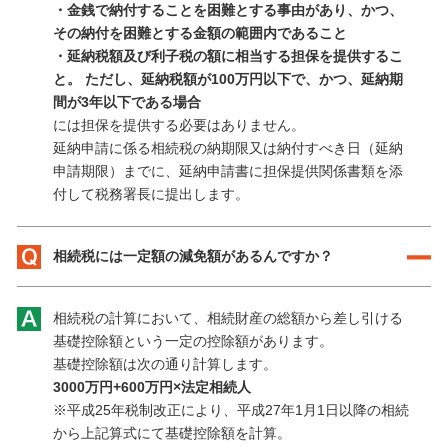
・金銭で納付することを困難とする事由があり、かつ、
その納付を困難とする金額の範囲内であること
・延納税額及び利子税の額に相当する担保を提供するこ
と。 ただし、延納税額が100万円以下で、かつ、延納期
間が3年以下である場合
には担保を提供する必要はありません。
延納申請に係る相続税の納期限又は納付すべき日（延納
申請期限）までに、延納申請書に担保提供関係書類を添
付して税務署長に提出します。
相続税には一定額の減免額があるんですか？
相続税の計算において、相続財産の総額から差し引ける
基礎控除額という一定の控除額があります。
基礎控除額は次の通り計算します。
3000万円+600万円×法定相続人
※平成25年税制改正により、平成27年1月1日以降の相続
から上記算式にて基礎控除額を計算。