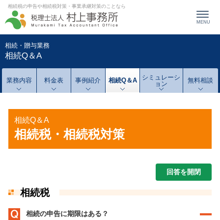
相続税の申告や相続税対策・事業承継対策のことなら
MENU
相続・贈与業務
相続Q＆A
シミュレーシ
業務内容
料金表
事例紹介
相続
Q＆A
無料相談
ョン
相続Q＆A
相続税・相続税対策
相続税
相続の申告に期限はある？