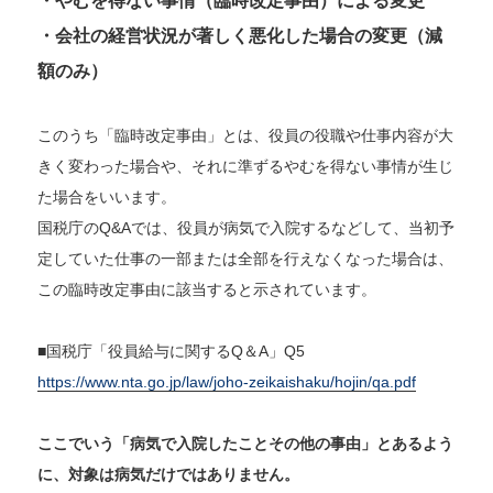
・やむを得ない事情（臨時改定事由）による変更
・会社の経営状況が著しく悪化した場合の変更（減
額のみ）
このうち「臨時改定事由」とは、役員の役職や仕事内容が大
きく変わった場合や、それに準ずるやむを得ない事情が生じ
た場合をいいます。
国税庁のQ&Aでは、役員が病気で入院するなどして、当初予
定していた仕事の一部または全部を行えなくなった場合は、
この臨時改定事由に該当すると示されています。
■国税庁「役員給与に関するQ＆A」Q5
https://www.nta.go.jp/law/joho-zeikaishaku/hojin/qa.pdf
ここでいう「病気で入院したことその他の事由」とあるよう
に、対象は病気だけではありません。