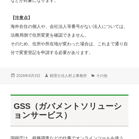
などが対象になります。
【注意点】
海外在住の個人や、会社法人等番号がない法人については、
法務局側で住所変更を確認できません。
そのため、住所や所在地が変わった場合は、これまで通り自
分で変更登記を申請する必要があります。
投
2026年6月3日
作
税理士法人村上事務所
カ
その他
稿
成
テ
日:
者
ゴ
リ
ー
GSS（ガバメントソリューシ
ョンサービス）
国税庁は、税務調査などの仕事でオンラインツールを使う