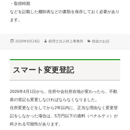
・取得時期
などを記載した棚卸表などの書類を保存しておく必要があり
ます。
投
2026年6月24日
作
税理士法人村上事務所
カ
税金のお話
稿
成
テ
日:
者
ゴ
リ
ー
スマート変更登記
2026年4月1日から、住所や会社所在地が変わったら、不動
産の登記も変更しなければならなくなりました。
住所変更などをしてから2年以内に、正当な理由なく変更登
記をしなかった場合は、5万円以下の過料（ペナルティ）が
科される可能性があります。