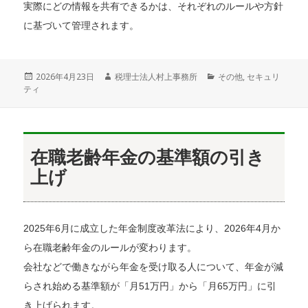
実際にどの情報を共有できるかは、それぞれのルールや方針
に基づいて管理されます。
投
2026年4月23日
作
税理士法人村上事務所
カ
その他
,
セキュリ
ティ
稿
成
テ
日:
者
ゴ
リ
ー
在職老齢年金の基準額の引き
上げ
2025年6月に成立した年金制度改革法により、2026年4月か
ら在職老齢年金のルールが変わります。
会社などで働きながら年金を受け取る人について、年金が減
らされ始める基準額が「月51万円」から「月65万円」に引
き上げられます。