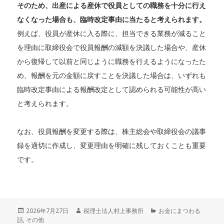
そのため、出産による産休で役員としての職務を十分に行え
なくなった場合も、臨時改定事由に当たると考えられます。
例えば、役員が産休に入る際に、担当できる業務が減ること
を理由に取締役会で役員報酬の減額を決議した場合や、産休
から復帰して以前と同じように職務を行えるようになったた
め、報酬を元の金額に戻すことを決議した場合は、いずれも
臨時改定事由による報酬改定として認められる可能性が高い
と考えられます。
なお、役員報酬を変更する際は、株主総会や取締役会の議事
録を適切に作成し、変更理由を明確に残しておくことも重要
です。
投
2026年7月27日
作
税理士法人村上事務所
カ
お金にまつわる
話
,
稿
その他
成
テ