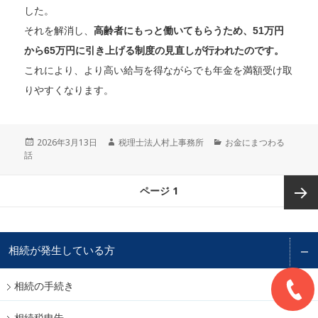
した。
それを解消し、
高齢者にもっと働いてもらうため、51万円
から65万円に引き上げる制度の見直しが行われたのです。
これにより、より高い給与を得ながらでも年金を満額受け取
りやすくなります。
投
2026年3月13日
作
税理士法人村上事務所
カ
お金にまつわる
話
稿
成
テ
日:
者
ゴ
リ
投
ページ
1
ー
稿
ナ
ビ
次ペー
ゲ
ー
相続が発生している方
ジ
シ
ョ
相続の手続き
ン
相続税申告